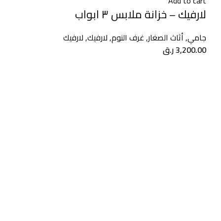
Add to cart
لارفيك – خزانة ملابس ٣ ابواب
جامي
,
أثاث الصغار
,
غرف النوم
,
لارفيك
,
لارفيك
3,200.00
ر.ق
١
توصيل مجاني
على جميع الطلبات عبر الإنترنت بقيمة 1500 ريال قطري وما فوق
٢
تركيب مجاني
على جميع الطلبات عبر الإنترنت بقيمة 1500 ريال قطري وما فوق
٣