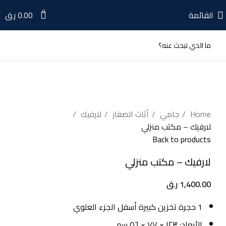
0
القائمة
0.00
ر.ق
اضغط للتكبير
Home
جامي
أثاث الصغار
لارفيك
لارفيك – مكتب منزلي
Back to products
لارفيك – مكتب منزلي
1,400.00
ر.ق
1 حجرة تخزين كبيرة أسفل الجزء العلوي
الأبعاد: ١٢٣ × ٧٧ × ٥٦ سم