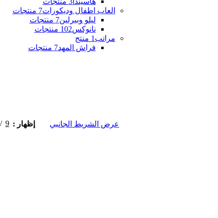
هاسيندا
3 منتجات
العاب اطفال وديكورات
7 منتجات
ليلو وبيرلين
7 منتجات
نانوكس
102 منتجات
مراتب
1 منتج
فراش المهد
7 منتجات
9
عرض الشريط الجانبي
إظهار