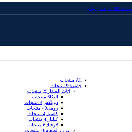
قطري وأكثر
All
منتجات
جامي
90 منتجات
أثاث الصغار
25 منتجات
اليكا
6 منتجات
دوبلكس
4 منتجات
رومي
40 منتجات
كاستل
4 منتجات
كيليان
4 منتجات
لارفيك
6 منتجات
غرف الطعام
10 منتجات