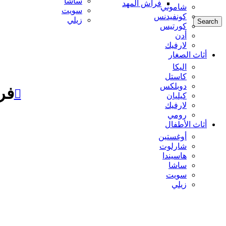
ساشا
فراش المهد
شاموني
سويت
كونفيدنس
زيلي
Search
كورتيس
أدن
لارفيك
أثاث الصغار
اليكا
كاستل
دوبلكس
فر
كيليان
لارفيك
رومي
أثاث الأطفال
أوغستين
شارلوت
هاسيندا
ساشا
سويت
زيلي