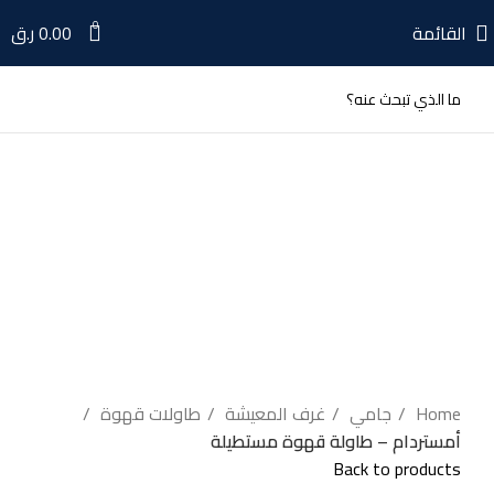
0
القائمة
0.00
ر.ق
بيعت كلها
اضغط للتكبير
Home
جامي
غرف المعيشة
طاولات قهوة
أمستردام – طاولة قهوة مستطيلة
Back to products