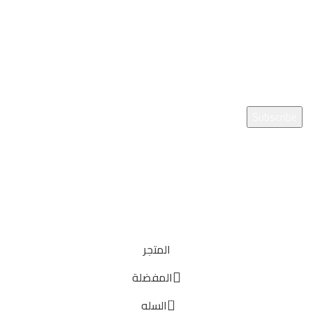
انضم إلى نشرتنا الإخبارية!
سيتم استخدامها وفقًا
لسياسة الخصوصية
الخاصة بنا
iFurniture
2022 Created By
HalaByte Technology
. Premium E-Commerce
Solutions.
المتجر
المفضلة
0
السله